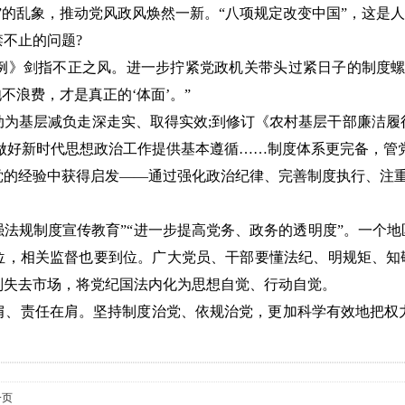
”的乱象，推动党风政风焕然一新。“八项规定改变中国”，这是
不止的问题?
条例》剑指不正之风。进一步拧紧党政机关带头过紧日子的制度螺
不浪费，才是真正的‘体面’。”
动为基层减负走深走实、取得实效;到修订《农村基层干部廉洁履
做好新时代思想政治工作提供基本遵循……制度体系更完备，管
党的经验中获得启发——通过强化政治纪律、完善制度执行、注
。
加强法规制度宣传教育”“进一步提高党务、政务的透明度”。一个
位，相关监督也要到位。广大党员、干部要懂法纪、明规矩、知敬
则失去市场，将党纪国法内化为思想自觉、行动自觉。
肩、责任在肩。坚持制度治党、依规治党，更加科学有效地把权
一页