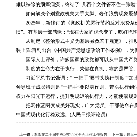
难以祛除的顽瘴痼疾，终结了“几百个文件管不住一张嘴
如何解决个别党政机关大手大脚、奢侈浪费现象屡禁
2025年，新修订的《党政机关厉行节约反对浪费
惯”。有基层干部感慨：“现在大家的观念变了，吃好吃饱
从制定《整治形式主义为基层减负若干规定》，推
装上阵;再到出台《中国共产党思想政治工作条例》，为
国际人士评价，许多国家的政党都可以从中国共产
制度的生命力在于执行，关键在真抓，靠的是严管
习近平总书记强调：“‘一把手’要带头执行制度”“
领导班子成员特别是“一把手”要以身作则、带头执行到
权力在阳光下运行，提升明规矩的执行力，才能使潜规
把宏伟蓝图变成美好现实，广大党员、干部使命在
中国式现代化行稳致远。(人民日报评论员)
上一篇：
李希在二十届中央纪委五次全会上作工作报告
下一篇：
最后